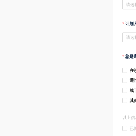
请选
计划入
请选
您是通
在读
通过
线下
其他
以上信
已